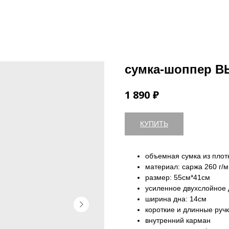
сумка-шоппер 
₽
1 890
КУПИТЬ
объемная сумка из плот
материал: саржа 260 г/м
размер: 55см*41см
усиленное двухслойное 
ширина дна: 14см
короткие и длинные руч
внутренний карман