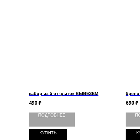
набор из 5 открыток ВЫВЕЗЕМ
брело
490
₽
690
₽
ПОДРОБНЕЕ
П
КУПИТЬ
К