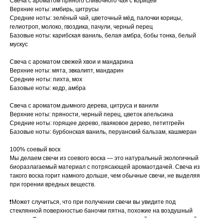
Свеча с ароматом пряного сливочного чая с корицей
Верхние ноты: имбирь, цитрусы
Средние ноты: зелёный чай, цветочный мёд, палочки корицы,
гелиотроп, молоко, гвоздика, пачули, черный перец
Базовые ноты: карибская ваниль, белая амбра, бобы тонка, белый
мускус
Свеча с ароматом свежей хвои и мандарина
Верхние ноты: мята, эвкалипт, мандарин
Средние ноты: пихта, мох
Базовые ноты: кедр, амбра
Свеча с ароматом дымного дерева, цитруса и ванили
Верхние ноты: пряности, черный перец, цветок апельсина
Средние ноты: горящее дерево, гваяковое дерево, петитгрейн
Базовые ноты: бурбонская ваниль, перуанский бальзам, кашмеран
100% соевый воск
Мы делаем свечи из соевого воска — это натуральный экологичный
биоразлагаемый материал с потрясающей аромаотдачей. Свеча из
такого воска горит намного дольше, чем обычные свечи, не выделяя
при горении вредных веществ.
❗️Может случиться, что при получении свечи вы увидите под
стеклянной поверхностью баночки пятна, похожие на воздушный